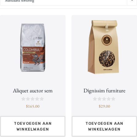
Standaard sortering
Aliquet auctor sem
Dignissim furniture
B
B
$
165.00
$
29.00
e
e
o
o
o
o
r
r
TOEVOEGEN AAN
TOEVOEGEN AAN
d
d
WINKELWAGEN
WINKELWAGEN
e
e
e
e