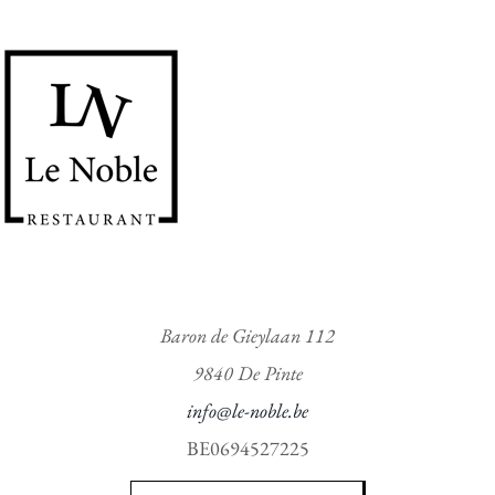
v
v
a
a
n
n
d
d
e
e
5
5
Baron de Gieylaan 112
9840 De Pinte
info@le-noble.be
BE0694527225