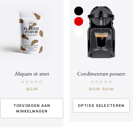
Aliquam sit amet
Condimentum posuere
B
B
$
62.00
$
45.00
-
$
49.00
e
e
o
o
o
o
r
r
TOEVOEGEN AAN
OPTIES SELECTEREN
d
d
WINKELWAGEN
e
e
e
e
l
l
d
d
0
0