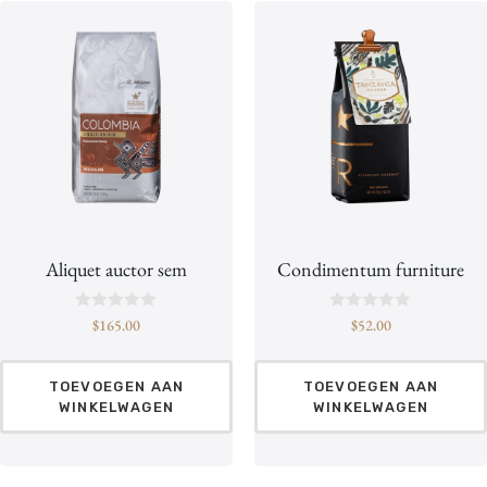
v
v
a
a
n
n
d
d
e
e
5
5
Aliquet auctor sem
Condimentum furniture
B
B
$
165.00
$
52.00
e
e
o
o
o
o
r
r
TOEVOEGEN AAN
TOEVOEGEN AAN
d
d
WINKELWAGEN
WINKELWAGEN
e
e
e
e
l
l
d
d
0
0