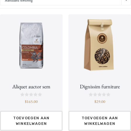
Standaard sortering
Aliquet auctor sem
Dignissim furniture
B
B
$
165.00
$
29.00
e
e
o
o
o
o
r
r
TOEVOEGEN AAN
TOEVOEGEN AAN
d
d
WINKELWAGEN
WINKELWAGEN
e
e
e
e