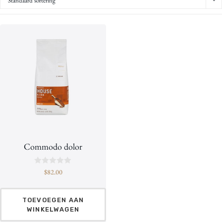
Standaard sortering
Commodo dolor
B
$
82.00
e
o
o
r
TOEVOEGEN AAN
d
WINKELWAGEN
e
e