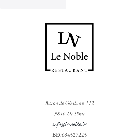
l
d
0
v
a
n
d
e
5
Baron de Gieylaan 112
9840 De Pinte
info@le-noble.be
BE0694527225