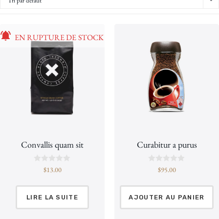
Tri par défaut
EN RUPTURE DE STOCK
Convallis quam sit
Curabitur a purus
N
N
$
13.00
$
95.00
o
o
t
t
e
e
0
0
LIRE LA SUITE
AJOUTER AU PANIER
s
s
u
u
r
r