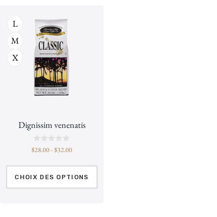
L
M
X
Dignissim venenatis
N
$
28.00
-
$
32.00
o
t
e
0
CHOIX DES OPTIONS
s
u
r
5