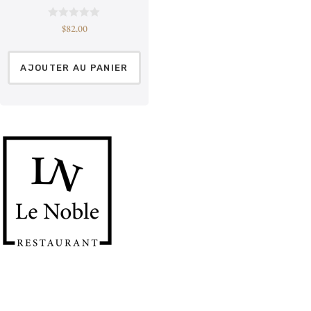
N
$
82.00
o
t
e
0
AJOUTER AU PANIER
s
u
r
5