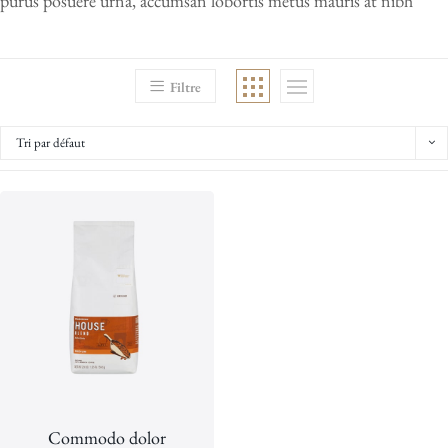
purus posuere urna, accumsan lobortis metus mauris at nibh
Filtre
Tri par défaut
Commodo dolor