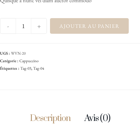
Quisque a nunc vel diam auctor commodo
-
+
AJOUTER AU PANIER
UGS :
WVN-20
Catégorie :
Cappuccino
Étiquettes :
Tag-03
,
Tag-04
Description
Avis (0)