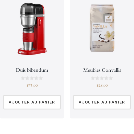
Duis bibendum
Meubles Convallis
N
N
$
75.00
$
28.00
o
o
t
t
e
e
0
0
AJOUTER AU PANIER
AJOUTER AU PANIER
s
s
u
u
r
r
5
5