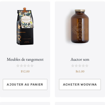
Meubles de rangement
Auctor sem
N
N
$
52.00
$
61.00
o
o
t
t
e
e
0
0
AJOUTER AU PANIER
ACHETER WOOVINA
s
s
u
u
r
r
5
5