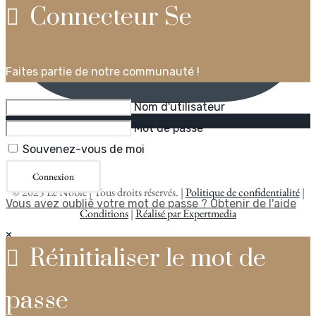
Connecteur Se
Faites partie de notre communauté !
Nom d'utilisateur
Mot de passe
Souvenez-vous de moi
Connexion
©
2025
Le Noble | Tous droits réservés. |
Politique de confidentialité
|
Vous avez oublié votre mot de passe ? Obtenir de l'aide
Conditions
|
Réalisé par Expertmedia
×
Réinitialiser le mot de
passe