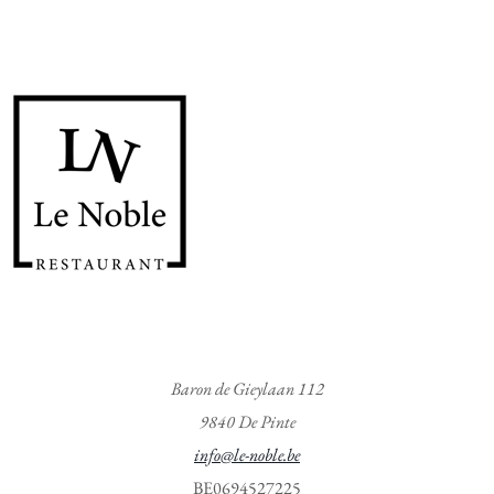
Baron de Gieylaan 112
9840 De Pinte
info@le-noble.be
BE0694527225