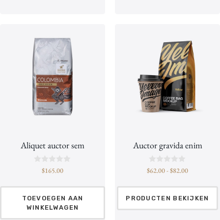
l
l
d
d
0
0
v
v
a
a
n
n
d
d
e
e
5
5
Aliquet auctor sem
Auctor gravida enim
B
B
$
165.00
$
62.00
-
$
82.00
e
e
o
o
o
o
r
r
TOEVOEGEN AAN
PRODUCTEN BEKIJKEN
d
d
WINKELWAGEN
e
e
e
e