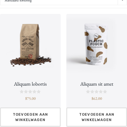
Standaard sortering
Aliquam lobortis
Aliquam sit amet
B
B
$
75.00
$
62.00
e
e
o
o
o
o
r
r
TOEVOEGEN AAN
TOEVOEGEN AAN
d
d
WINKELWAGEN
WINKELWAGEN
e
e
e
e