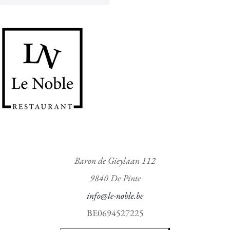
l
d
0
v
a
n
d
e
5
Baron de Gieylaan 112
9840 De Pinte
info@le-noble.be
BE0694527225