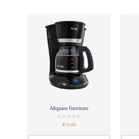
Aliquam furniture
B
$
75.00
e
o
o