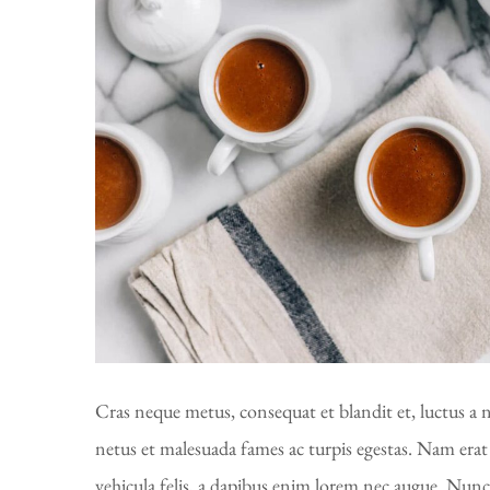
Cras neque metus, consequat et blandit et, luctus a n
netus et malesuada fames ac turpis egestas. Nam erat m
vehicula felis, a dapibus enim lorem nec augue. Nunc f