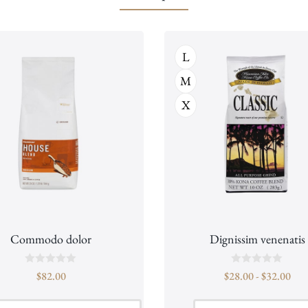
L
M
X
Commodo dolor
Dignissim venenatis
B
B
$
82.00
$
28.00
-
$
32.00
e
e
o
o
o
o