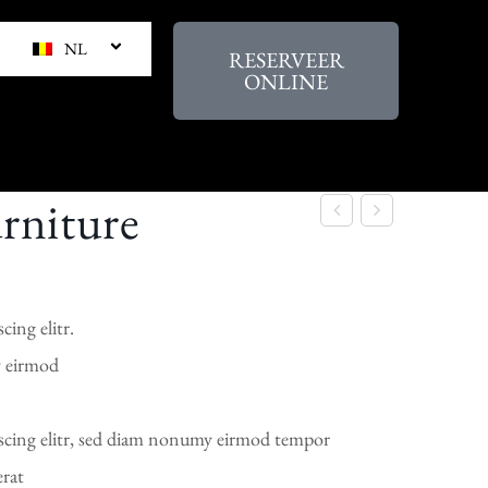
NL
RESERVEER
ONLINE
rniture
ing elitr.
y eirmod
pscing elitr, sed diam nonumy eirmod tempor
erat