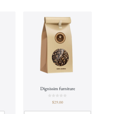
Dignissim furniture
B
$
29.00
e
o
o