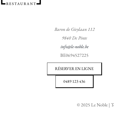
Baron de Gieylaan 112
9840 De Pinte
info@le-noble.be
BE0694527225
RÉSERVER EN LIGNE
0489 123 436
©
2025
Le Noble | To