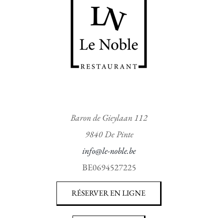
Baron de Gieylaan 112
9840 De Pinte
info@le-noble.be
BE0694527225
RÉSERVER EN LIGNE