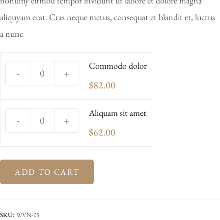
nonumy eirmod tempor invidunt ut labore et dolore magna
aliquyam erat. Cras neque metus, consequat et blandit et, luctus
a nunc
Commodo dolor
-
+
$
82.00
Aliquam sit amet
-
+
$
62.00
ADD TO CART
SKU:
WVN-05