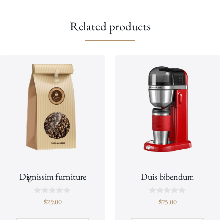
5
Related products
Dignissim furniture
Duis bibendum
R
R
$
29.00
$
75.00
a
a
t
t