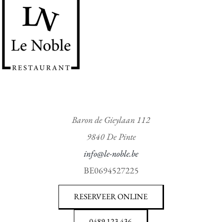
Baron de Gieylaan 112
9840 De Pinte
info@le-noble.be
BE0694527225
RESERVEER ONLINE
0489 123 436