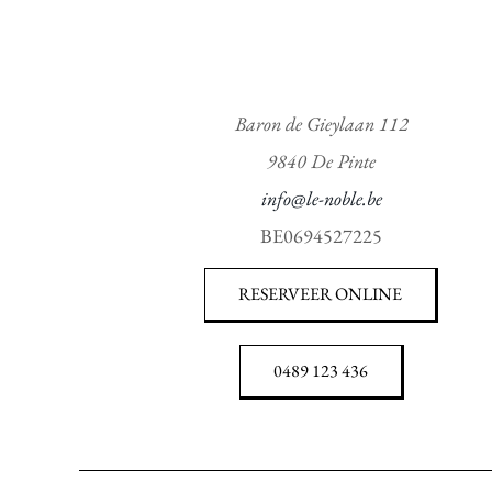
Baron de Gieylaan 112
9840 De Pinte
info@le-noble.be
BE0694527225
RESERVEER ONLINE
0489 123 436