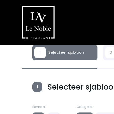
1
2
Selecteer sjabloon
Selecteer sjablo
1
Formaat
Categorie