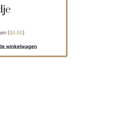
dje
en (
$
0.00
)
de winkelwagen