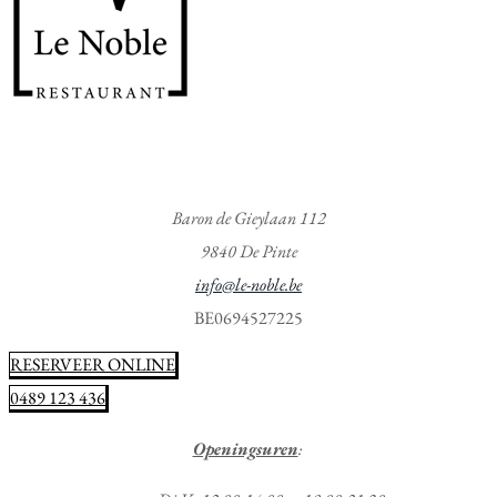
Baron de Gieylaan 112
9840 De Pinte
info@le-noble.be
BE0694527225
RESERVEER ONLINE
0489 123 436
Openingsuren
: