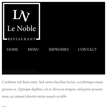
HOME
MENU
IMPRESSIES
CONTACT
RESERVEER ONLINE
Curabitur sed diam enim. Sed varius faucibus lectus, a scelerisque massa
posuere ac. Quisque dapibus, est ac rhoncus tempus, nisl purus posuere
urna, accumsan lobortis metus mauris at nibh