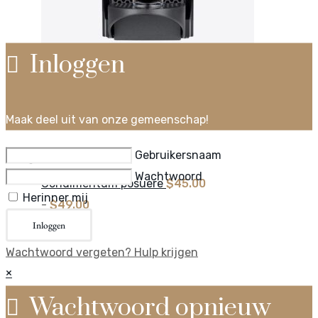
Inloggen
Maak deel uit van onze gemeenschap!
Gebruikersnaam
Wachtwoord
Condimentum posuere
$
45.00
Herinner mij
Prijsklasse:
-
$
49.00
$45.00
Inloggen
tot
Wachtwoord vergeten? Hulp krijgen
$49.00
×
Wachtwoord opnieuw