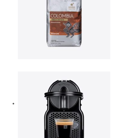
Convallis quam sit
$
13.00
Aliquet auctor sem
$
165.00